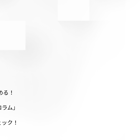
める！
コラム」
ェック！