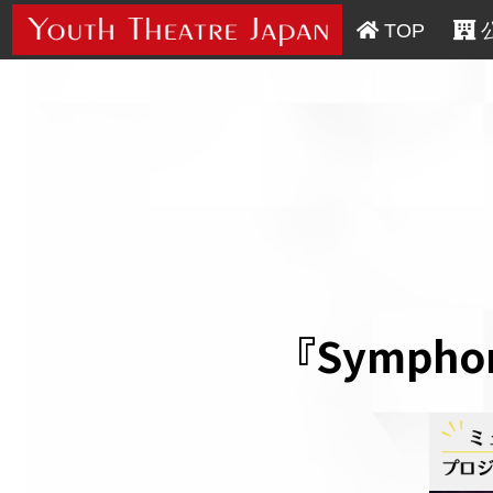

TOP
 
『Symp