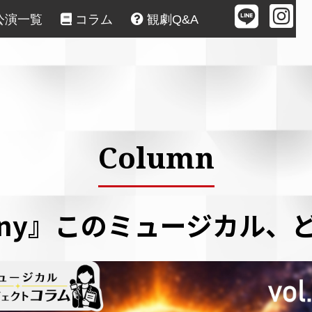


公演一覧
 コラム
 観劇Q&A
Column
hony』このミュージカル、