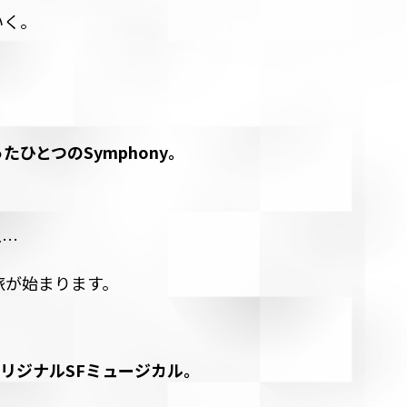
――。
ひとつのSymphony。
ル…
旅が始まります。
オリジナルSFミュージカル。