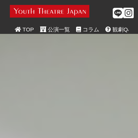



TOP
 公演一覧
 コラム
 観劇Q&A