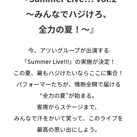
～みんなで
ハジけろ、
全力の夏！～』
今、アツいグループが
出演する
「Summer Live!!!」の
実施が決定！
この夏、
最もハジけたいなら
ここに集合！
パフォーマーたちが、
情熱全開で届ける
“全力の夏”が始まる。
客席からステージまで、
みんなで汗をかいて笑って、
このライブを
最高の思い出にしよう。