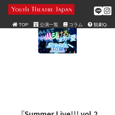



TOP
 公演一覧
 コラム
 観劇Q&A
『Summer Live!!! vol.2